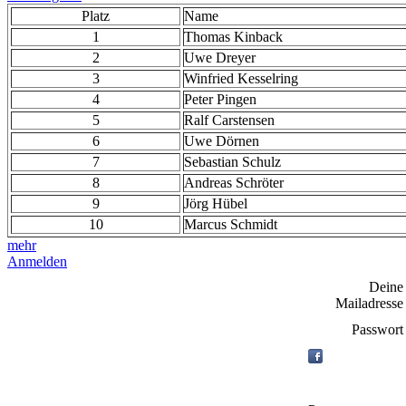
Platz
Name
1
Thomas Kinback
2
Uwe Dreyer
3
Winfried Kesselring
4
Peter Pingen
5
Ralf Carstensen
6
Uwe Dörnen
7
Sebastian Schulz
8
Andreas Schröter
9
Jörg Hübel
10
Marcus Schmidt
mehr
Anmelden
Deine
Mailadresse
Passwort